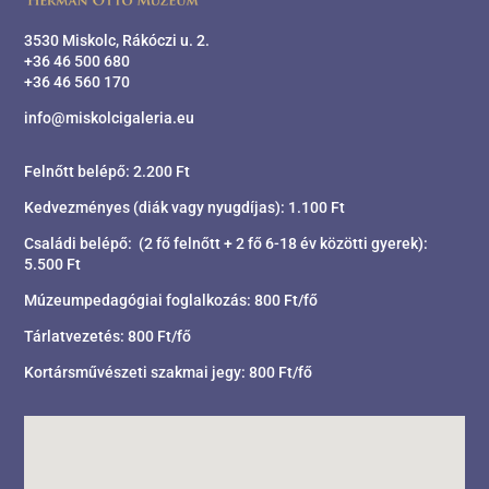
3530 Miskolc, Rákóczi u. 2.
+36 46 500 680
+36 46 560 170
info@miskolcigaleria.eu
Felnőtt belépő: 2.200 Ft
Kedvezményes (diák vagy nyugdíjas): 1.100 Ft
Családi belépő: (2 fő felnőtt + 2 fő 6-18 év közötti gyerek):
5.500 Ft
Múzeumpedagógiai foglalkozás: 800 Ft/fő
Tárlatvezetés: 800 Ft/fő
Kortársművészeti szakmai jegy: 800 Ft/fő