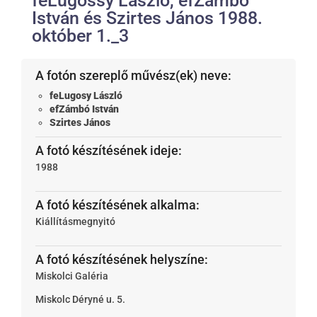
feLugossy László, efZámbó
István és Szirtes János 1988.
október 1._3
A fotón szereplő művész(ek) neve:
feLugosy László
efZámbó István
Szirtes János
A fotó készítésének ideje:
1988
A fotó készítésének alkalma:
Kiállításmegnyitó
A fotó készítésének helyszíne:
Miskolci Galéria
Miskolc
Déryné u. 5.