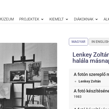
MÚZEUM
PROJEKTEK
KIEMELT
DIÁKOKNAK
AL
MAGYAR
IN ENGLIS
Lenkey Zoltá
halála másnap
A fotón szereplő 
Lenkey Zoltán
A fotó készítéséne
1983