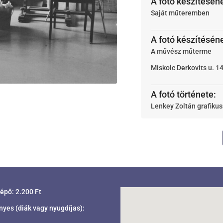
A fotó készítésén
Saját műteremben
A fotó készítésén
A művész műterme
Miskolc
Derkovits u. 14
A fotó története:
Lenkey Zoltán grafiku
lépő: 2.200 Ft
es (diák vagy nyugdíjas):