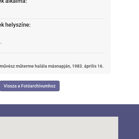
ek alkalma:
ek helyszíne:
.
sművész műterme halála másnapján, 1983. április 16.
Vissza a Fotóarchívumhoz