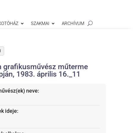
KOTÓHÁZ
SZAKMAI
ARCHÍVUM
H
n grafikusművész műterme
ján, 1983. április 16._11
művész(ek) neve:
k ideje: