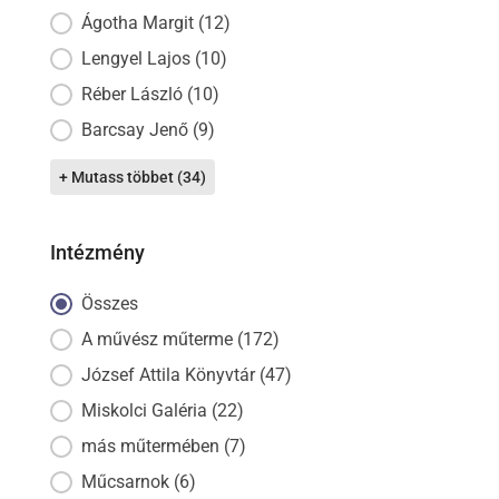
Ágotha Margit
(12)
Lengyel Lajos
(10)
Réber László
(10)
Barcsay Jenő
(9)
+ Mutass többet (34)
Intézmény
Intézmény
Összes
A művész műterme
(172)
József Attila Könyvtár
(47)
Miskolci Galéria
(22)
más műtermében
(7)
Műcsarnok
(6)